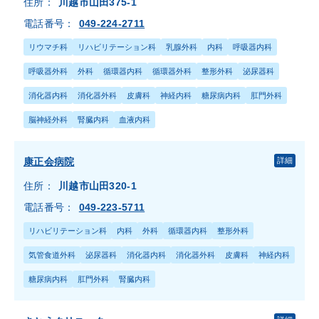
住所：
川越市山田375-1
電話番号：
049-224-2711
リウマチ科
リハビリテーション科
乳腺外科
内科
呼吸器内科
呼吸器外科
外科
循環器内科
循環器外科
整形外科
泌尿器科
消化器内科
消化器外科
皮膚科
神経内科
糖尿病内科
肛門外科
脳神経外科
腎臓内科
血液内科
康正会病院
詳細
住所：
川越市山田320-1
電話番号：
049-223-5711
リハビリテーション科
内科
外科
循環器内科
整形外科
気管食道外科
泌尿器科
消化器内科
消化器外科
皮膚科
神経内科
糖尿病内科
肛門外科
腎臓内科