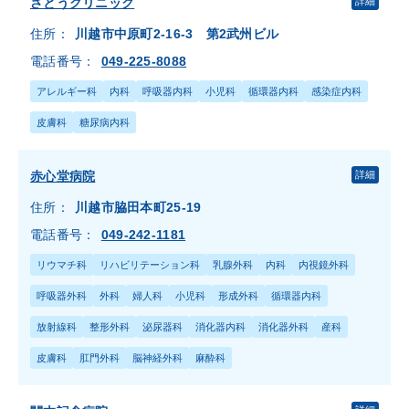
さとうクリニック
詳細
住所：
川越市中原町2-16-3 第2武州ビル
電話番号：
049-225-8088
アレルギー科
内科
呼吸器内科
小児科
循環器内科
感染症内科
皮膚科
糖尿病内科
赤心堂病院
詳細
住所：
川越市脇田本町25-19
電話番号：
049-242-1181
リウマチ科
リハビリテーション科
乳腺外科
内科
内視鏡外科
呼吸器外科
外科
婦人科
小児科
形成外科
循環器内科
放射線科
整形外科
泌尿器科
消化器内科
消化器外科
産科
皮膚科
肛門外科
脳神経外科
麻酔科