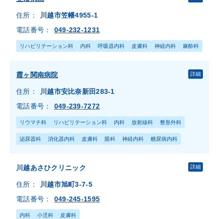
住所：
川越市笠幡4955-1
電話番号：
049-232-1231
リハビリテーション科
内科
呼吸器内科
皮膚科
神経内科
麻酔科
霞ヶ関南病院
詳細
住所：
川越市安比奈新田283-1
電話番号：
049-239-7272
リウマチ科
リハビリテーション科
内科
放射線科
整形外科
泌尿器科
消化器内科
皮膚科
眼科
神経内科
糖尿病内科
川越あさひクリニック
詳細
住所：
川越市旭町3-7-5
電話番号：
049-245-1595
内科
小児科
皮膚科