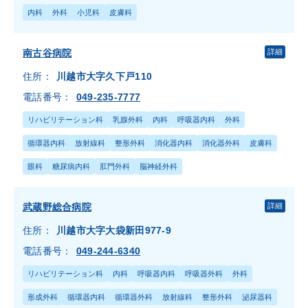
内科
外科
小児科
皮膚科
南古谷病院
詳細
住所：
川越市大字久下戸110
電話番号：
049-235-7777
リハビリテーション科
乳腺外科
内科
呼吸器内科
外科
循環器内科
放射線科
整形外科
消化器内科
消化器外科
皮膚科
眼科
糖尿病内科
肛門外科
脳神経外科
武蔵野総合病院
詳細
住所：
川越市大字大袋新田977-9
電話番号：
049-244-6340
リハビリテーション科
内科
呼吸器内科
呼吸器外科
外科
形成外科
循環器内科
循環器外科
放射線科
整形外科
泌尿器科