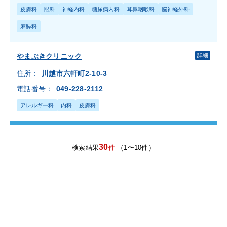
皮膚科
眼科
神経内科
糖尿病内科
耳鼻咽喉科
脳神経外科
麻酔科
やまぶきクリニック
詳細
住所：
川越市六軒町2-10-3
電話番号：
049-228-2112
アレルギー科
内科
皮膚科
30
検索結果
件
（1〜10件）