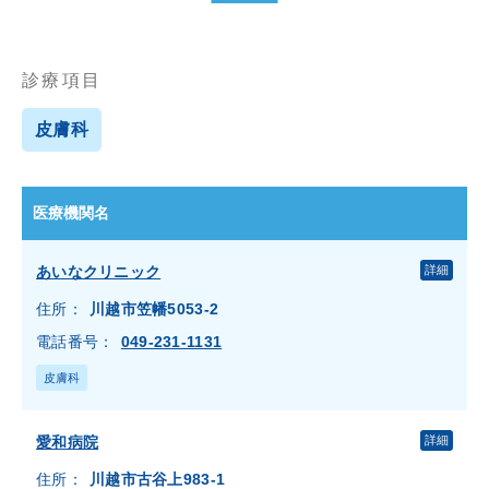
整形外科
気管食道外科
泌尿器科
消化器内科
診療項目
消化器外科
漢方内科
皮膚科
産婦人科
産科
皮膚科
眼科
神経内科
神経科
医療機関名
精神科
糖尿病内科
あいなクリニック
詳細
総合健診
美容内科
住所：
川越市笠幡5053-2
美容皮膚科
耳鼻咽喉科
電話番号：
049-231-1131
肛門外科
脳神経外科
皮膚科
腎臓内科
膠原病内科
愛和病院
詳細
血液内科
麻酔科
住所：
川越市古谷上983-1