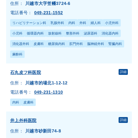
住所：
川越市大字笠幡3724-6
電話番号：
049-231-1552
リハビリテーション科
乳腺外科
内科
外科
婦人科
小児外科
小児科
循環器内科
放射線科
整形外科
泌尿器科
消化器内科
消化器外科
皮膚科
糖尿病内科
肛門外科
脳神経外科
腎臓内科
麻酔科
石丸皮フ科医院
詳細
住所：
川越市的場北1-12-12
電話番号：
049-231-1310
内科
皮膚科
井上外科医院
詳細
住所：
川越市砂新田74-8