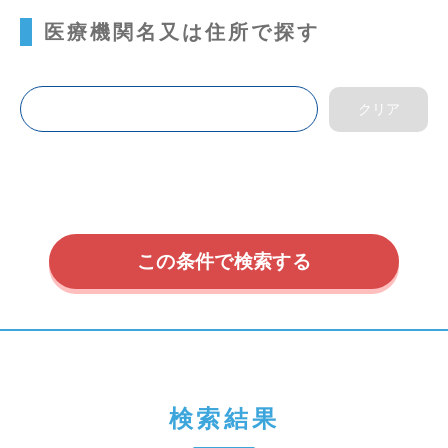
医療機関名又は住所で探す
リウマチ科
リハビリテーション科
乳腺外科
内科
内視鏡内科
内視鏡外科
呼吸器内科
呼吸器外科
外科
婦人科
小児外科
小児泌尿器科
小児科
小児耳鼻咽喉科
形成外科
循環器内科
循環器外科
心療内科
性感染症内科
感染症内科
検索結果
放射線科
救急科