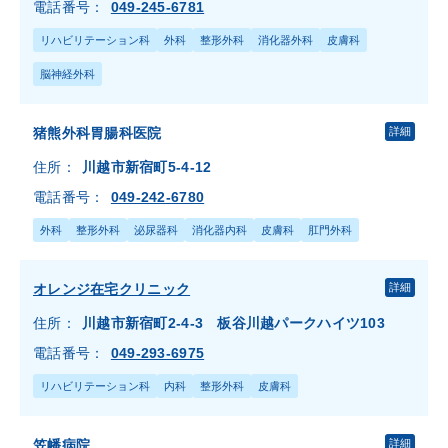
電話番号：
049-245-6781
リハビリテーション科
外科
整形外科
消化器外科
皮膚科
脳神経外科
猪熊外科胃腸科医院
詳細
住所：
川越市新宿町5-4-12
電話番号：
049-242-6780
外科
整形外科
泌尿器科
消化器内科
皮膚科
肛門外科
オレンジ在宅クリニック
詳細
住所：
川越市新宿町2-4-3 板谷川越パークハイツ103
電話番号：
049-293-6975
リハビリテーション科
内科
整形外科
皮膚科
笠幡病院
詳細