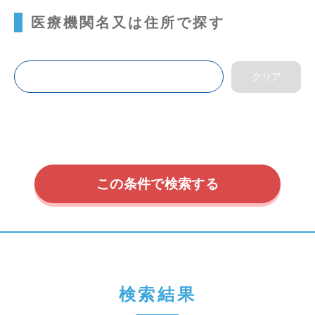
医療機関名又は住所で探す
リウマチ科
リハビリテーション科
乳腺外科
内科
内視鏡内科
内視鏡外科
呼吸器内科
呼吸器外科
外科
婦人科
小児外科
小児泌尿器科
小児科
小児耳鼻咽喉科
形成外科
循環器内科
循環器外科
心療内科
性感染症内科
感染症内科
検索結果
放射線科
救急科