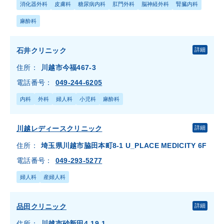
消化器外科
皮膚科
糖尿病内科
肛門外科
脳神経外科
腎臓内科
麻酔科
石井クリニック
詳細
住所：
川越市今福467-3
電話番号：
049-244-6205
内科
外科
婦人科
小児科
麻酔科
川越レディースクリニック
詳細
住所：
埼玉県川越市脇田本町8-1 U_PLACE MEDICITY 6F
電話番号：
049-293-5277
婦人科
産婦人科
品田クリニック
詳細
住所：
川越市砂新田4-19-1