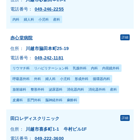
電話番号：
049-246-2255
内科
婦人科
小児科
産科
赤心堂病院
詳細
住所：
川越市脇田本町25-19
電話番号：
049-242-1181
リウマチ科
リハビリテーション科
乳腺外科
内科
内視鏡外科
呼吸器外科
外科
婦人科
小児科
形成外科
循環器内科
放射線科
整形外科
泌尿器科
消化器内科
消化器外科
産科
皮膚科
肛門外科
脳神経外科
麻酔科
田口レディスクリニック
詳細
住所：
川越市喜多町1-1 牛村ビル1F
電話番号：
049-222-3600