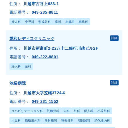
住所：
川越市古谷上983-1
電話番号：
049-235-8811
婦人科
小児科
形成外科
産科
皮膚科
麻酔科
愛和レディスクリニック
詳細
住所：
川越市新富町2-22八十二銀行川越ビル2F
電話番号：
049-222-8801
婦人科
産科
池袋病院
詳細
住所：
川越市大字笠幡3724-6
電話番号：
049-231-1552
リハビリテーション科
乳腺外科
内科
外科
婦人科
小児外科
小児科
循環器内科
放射線科
整形外科
泌尿器科
消化器内科