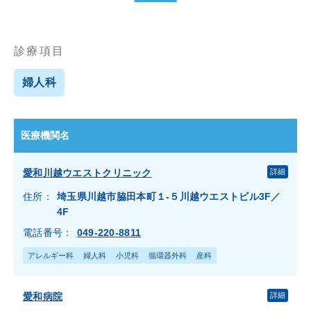
整形外科
気管食道外科
泌尿器科
消化器内科
診療項目
消化器外科
漢方内科
婦人科
産婦人科
産科
皮膚科
眼科
神経内科
神経科
医療機関名
精神科
糖尿病内科
愛和川越ウエストクリニック
詳細
総合健診
美容内科
住所：
埼玉県川越市脇田本町１-５川越ウエストビル3F／
4F
美容皮膚科
耳鼻咽喉科
電話番号：
049-220-8811
肛門外科
脳神経外科
アレルギー科
婦人科
小児科
循環器外科
産科
腎臓内科
膠原病内科
血液内科
麻酔科
愛和病院
詳細