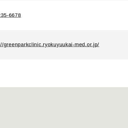
235-6678
://greenparkclinic.ryokuyuukai-med.or.jp/